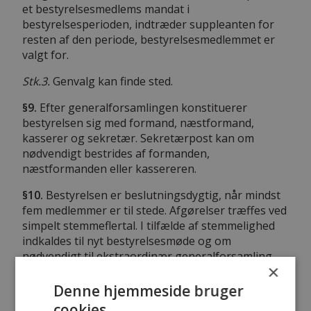
et bestyrelsesmedlems mandat i
bestyrelsesperioden, indtræder suppleanten for
resten af den periode, bestyrelsesmedlemmet er
valgt for.
Stk.3.
Genvalg kan finde sted.
§9.
Efter generalforsamlingen konstituerer
bestyrelsen sig med formand, næstformand,
kasserer og sekretær. Sekretærpost kan om
nødvendigt bestrides af formanden,
næstformanden eller kassereren.
§10.
Bestyrelsen er beslutningsdygtig, når mindst
fem medlemmer er til stede. Afgørelser træffes ved
simpelt stemmeflertal. I tilfælde af stemmelighed
indkaldes til nyt bestyrelsesmøde og om
nødvendigt til ekstraordinær generalforsamling.
×
Stk.2.
Formanden indkalder til bestyrelsesmøde
Denne hjemmeside bruger
med udsendelse af dagsorden, så ofte han finder
cookies