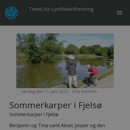
Trend Aa Lystfiskeriforening
menu
Søndag den 11. juni 2023 - Orla Bertram
Sommerkarper i Fjelsø
Sommerkarper i Fjelsø
Benjamin og Tina samt Aksel, Jesper og den