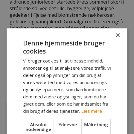
aldrende juniorleder startede årets sommerfiskeri i
strålende sol ved det lille, hyggelige, velplejede
gadekær i Fjelsø med blomstrende nøkkeroser,
gule iris og vandpileurt. Grønalgerne florerer også
i rigelige mængder, men sådan vil søens rige
×
bestand af små vilde karper jo gerne have det.
Denne hjemmeside bruger
Fiskene var langt mere forsigtige end skallerne i
cookies
Farsø og tit blev proppen blot diskret trukket
nogle få centimeter, når de smagte på majsen – og
Vi bruger cookies til at tilpasse indhold,
vi missede mange hug. Alligevel var der fangst til
annoncer og til at analysere vores trafik. Vi
alle – og Aksel blev sagens suveræne storfanger
deler også oplysninger om din brug af
med både største og flest karper og med en
vores websted med vores annoncerings-
rudskalle som ekstra bonus.
og analysepartnere, som kan kombinere
dem med andre oplysninger, som du har
givet dem, eller som de har indsamlet fra
din brug af deres tjenester.
Læs mere
Absolut
Ydeevne
Målretning
nødvendige