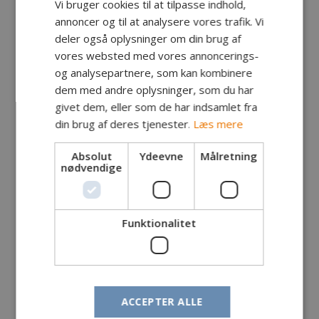
Vi bruger cookies til at tilpasse indhold,
jo minimal
annoncer og til at analysere vores trafik. Vi
deler også oplysninger om din brug af
vores websted med vores annoncerings-
og analysepartnere, som kan kombinere
dem med andre oplysninger, som du har
givet dem, eller som de har indsamlet fra
din brug af deres tjenester.
Læs mere
Absolut
Ydeevne
Målretning
nødvendige
Funktionalitet
Jeg er i fuld gang med at lave et nyt program for
den første halvdel af 2022, hvor vi vil satse endnu
mere på det praktiske fiskeri ved å, sø og kyst.
Desuden vil jeg prøve at ”liste” nogle udendørs
klubaftener ind i programmet i løbet af
ACCEPTER ALLE
sommerhalvåret. Bl.a. vil vi tilbyde den udsatte