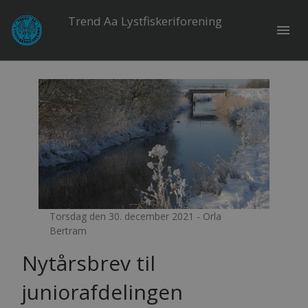
Trend Aa Lystfiskeriforening
menu
Torsdag den 30. december 2021 - Orla
Bertram
Nytårsbrev til
juniorafdelingen