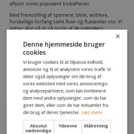
aflyser vores populære klubaftener
Med fremstilling af spinnere, blink, woblere,
forskellige forfang samt fluer og flueæsker osv. Vi
satser dog på at nå nogle af de indendørs
×
aktiviteter efter 1. marts, hvis forholdene tillader.
Denne hjemmeside bruger
Desværre er der også sket ændringer med
cookies
fisketurene: Biologerne har nemlig sammen med
Danmarks Sportsfiskerforbund besluttet at slagte
Vi bruger cookies til at tilpasse indhold,
vor traditionsrige grønlænder-fiskeri, selvom de
annoncer og til at analysere vores trafik. Vi
ved, at det ikke skåner havørred-bestanden.
deler også oplysninger om din brug af
Tværtimod - for nu får skarverne frit spil og de
vores websted med vores annoncerings-
tager langt, langt flere fisk end lystfiskerne. Så den
og analysepartnere, som kan kombinere
beslutning er svært at forstå…
dem med andre oplysninger, som du har
Vi starter i stedet med en isfisketur eller to, hvis
givet dem, eller som de har indsamlet fra
det bliver rigtig vintervejr ligesom sidste år.
din brug af deres tjenester.
Læs mere
Desuden satser vi på en tidlig geddetur til Gudenå,
ligesom vi plejer - og udsætter så grønlænger-
Absolut
Ydeevne
Målretning
premieren til efter 1. marts, hvor vi igen må fiske i
nødvendige