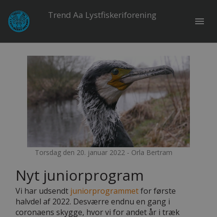
Trend Aa Lystfiskeriforening
menu
Torsdag den 20. januar 2022 - Orla Bertram
Nyt juniorprogram
Vi har udsendt
juniorprogrammet
for første
halvdel af 2022. Desværre endnu en gang i
coronaens skygge, hvor vi for andet år i træk