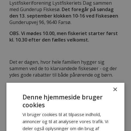
Lystfiskeriforening Lystfiskeriets Dag sammen
med Gunderup Fiskesø.
Det foregår på søndag
den 13. september klokken 10-16 ved Fiskesøen
Gunderupvej 96, 9640 Farsø.
OBS. Vi mødes 10.00, men fiskeriet starter først
kl. 10.30 efter den fælles velkomst.
Det er dagen, hvor hele familien hygger sig
sammen ved de to klarvandede fiskesøer - og der
ydes gode rabatter til både pårørende og børn.
×
Denne hjemmeside bruger
Èt barn under 15 år fisker gratis i følge med en
voksen. Der pårørende får også rabat på sit kort.
cookies
der er nedsat til 120 kr. for 4 timers fiskeri
Vi bruger cookies til at tilpasse indhold,
For "alenebørn" og juniorer op til 18 år er prisen
annoncer og til at analysere vores trafik. Vi
kun 100 kr. - Deltagerne skal selv medbringe
deler også oplysninger om din brug af