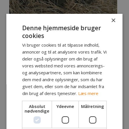
×
Denne hjemmeside bruger
cookies
Emil T, Emil M og Kristoffer med mig som chauffør
Vi bruger cookies til at tilpasse indhold,
var tilmeldt den årlige tur efter vintergedder på
annoncer og til at analysere vores trafik. Vi
Bjerringbro-foreningens strækning af Gudenå.
deler også oplysninger om din brug af
Vi plejer at få et par gedder – og nogle år både
vores websted med vores annoncerings-
mange og store! I år var forventningerne i top, da
og analysepartnere, som kan kombinere
geddefiskeriet dernede har oversteget alle
dem med andre oplysninger, som du har
forventninger med de 10 største fisk over meteren
givet dem, eller som de har indsamlet fra
her midt i februar…
din brug af deres tjenester.
Læs mere
Vi startede som vanligt på zone 6 ved Ulstrup.
Drengene fiskede med bl.a. åle-jigs og spinnere,
Absolut
Ydeevne
Målretning
nødvendige
men gedderne var ikke rigtig i hugget. Under
frokosten hilste vi dog på Klaus Balleby (tidligere
aktivitetskoordinater mm. ved Danmarks