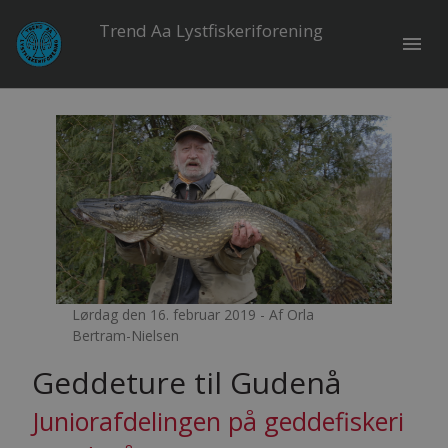
Trend Aa Lystfiskeriforening
menu
Lørdag den 16. februar 2019 - Af Orla
Bertram-Nielsen
Geddeture til Gudenå
Juniorafdelingen på geddefiskeri