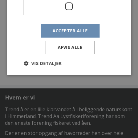
ACCEPTER ALLE
AFVIS ALLE
Tekst Orla Bertram Nielsen - Foto Claus Hasager
VIS DETALJER
Hvem er vi
Trend å er en lille klarvandet å i beliggende naturskønt
i Himmerland. Trend Aa Lystfiskeriforening har som
den eneste forening fiskeret ved åen.
Der er en stor opgang af havørreder hen over hele