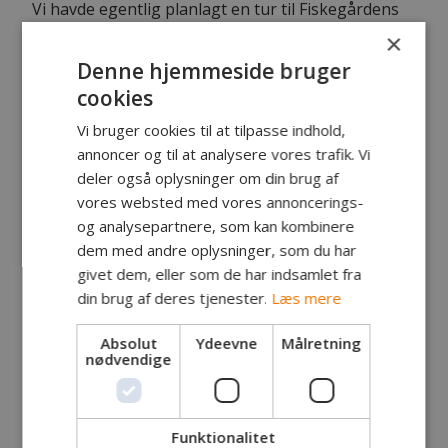
Vi havde egentlig planlagt en tur til Fiskegårdens
P&T i Hvalpsund. Brødrene Frederik og Christian
×
Hasager og deres fiskekammerat, Frederik
Denne hjemmeside bruger
Thuesen, var tilmeldt med brødrenes far, Claus
cookies
Hasager, som turleder.
Drengene havde dog mere lyst til at fiske et par
Vi bruger cookies til at tilpasse indhold,
timer i Vesthimmerlands P&T. Her bed fiskene
annoncer og til at analysere vores trafik. Vi
meget forsigtigt og var derfor svære at kroge
deler også oplysninger om din brug af
ordentligt, fortæller Claus. De havde nemlig
vores websted med vores annoncerings-
kontakt med fire regnbuer, men mistede tre af
og analysepartnere, som kan kombinere
dem igen. Det lykkedes dog Christian at få en flot
dem med andre oplysninger, som du har
fisk på 3 kg. på land, så han blev dagens
storfanger.
givet dem, eller som de har indsamlet fra
din brug af deres tjenester.
Læs mere
Absolut
Ydeevne
Målretning
nødvendige
Funktionalitet